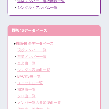
・
選抜メンバー・選抜回数一覧
・
シングル・アルバム一覧
櫻坂46データベース
●
櫻坂46 全データベース
・
現役メンバー一覧
・
卒業メンバー一覧
・
全楽曲一覧
・
シングル表題曲一覧
・
BACKS曲一覧
・
ユニット曲一覧
・
期別曲一覧
・
ソロ曲一覧
・
メンバー別の参加楽曲一覧