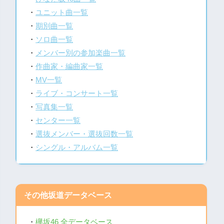
・
ユニット曲一覧
・
期別曲一覧
・
ソロ曲一覧
・
メンバー別の参加楽曲一覧
・
作曲家・編曲家一覧
・
MV一覧
・
ライブ・コンサート一覧
・
写真集一覧
・
センター一覧
・
選抜メンバー・選抜回数一覧
・
シングル・アルバム一覧
その他坂道データベース
・
欅坂46 全データベース