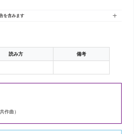
告を含みます
読み方
備考
（共作曲）