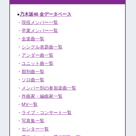
●
乃木坂46 全データベース
・
現役メンバー一覧
・
卒業メンバー一覧
・
全楽曲一覧
・
シングル表題曲一覧
・
アンダー曲一覧
・
ユニット曲一覧
・
期別曲一覧
・
ソロ曲一覧
・
メンバー別の参加楽曲一覧
・
作曲家・編曲家一覧
・
MV一覧
・
ライブ・コンサート一覧
・
写真集一覧
・
センター一覧