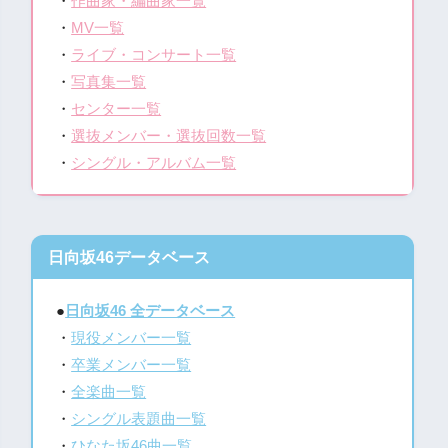
・
作曲家・編曲家一覧
・
MV一覧
・
ライブ・コンサート一覧
・
写真集一覧
・
センター一覧
・
選抜メンバー・選抜回数一覧
・
シングル・アルバム一覧
日向坂46データベース
●
日向坂46 全データベース
・
現役メンバー一覧
・
卒業メンバー一覧
・
全楽曲一覧
・
シングル表題曲一覧
・
ひなた坂46曲一覧