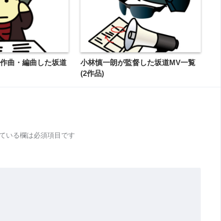
Aの作曲・編曲した坂道
小林慎一朗が監督した坂道MV一覧
(2作品)
ている欄は必須項目です