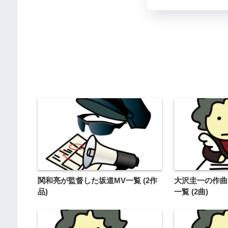
関和亮が監督した坂道MV一覧 (2作
大沢圭一の作曲
品)
一覧 (2曲)