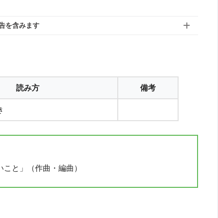
告を含みます
読み方
備考
き
たいこと」（作曲・編曲）