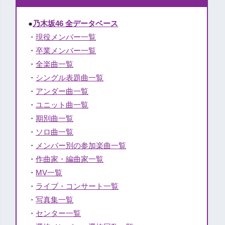
●
乃木坂46 全データベース
・
現役メンバー一覧
・
卒業メンバー一覧
・
全楽曲一覧
・
シングル表題曲一覧
・
アンダー曲一覧
・
ユニット曲一覧
・
期別曲一覧
・
ソロ曲一覧
・
メンバー別の参加楽曲一覧
・
作曲家・編曲家一覧
・
MV一覧
・
ライブ・コンサート一覧
・
写真集一覧
・
センター一覧