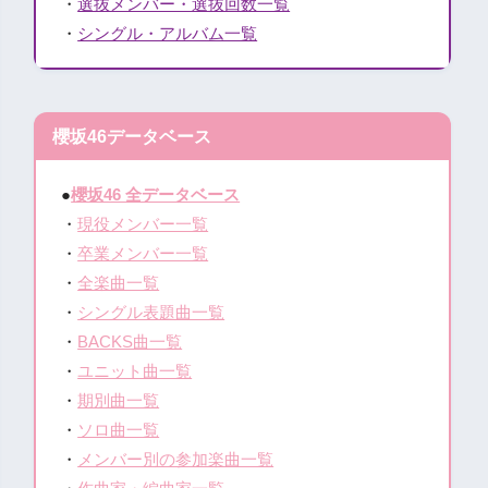
・
選抜メンバー・選抜回数一覧
・
シングル・アルバム一覧
櫻坂46データベース
●
櫻坂46 全データベース
・
現役メンバー一覧
・
卒業メンバー一覧
・
全楽曲一覧
・
シングル表題曲一覧
・
BACKS曲一覧
・
ユニット曲一覧
・
期別曲一覧
・
ソロ曲一覧
・
メンバー別の参加楽曲一覧