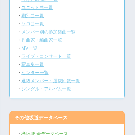
・
ユニット曲一覧
・
期別曲一覧
・
ソロ曲一覧
・
メンバー別の参加楽曲一覧
・
作曲家・編曲家一覧
・
MV一覧
・
ライブ・コンサート一覧
・
写真集一覧
・
センター一覧
・
選抜メンバー・選抜回数一覧
・
シングル・アルバム一覧
その他坂道データベース
・
欅坂46 全データベース