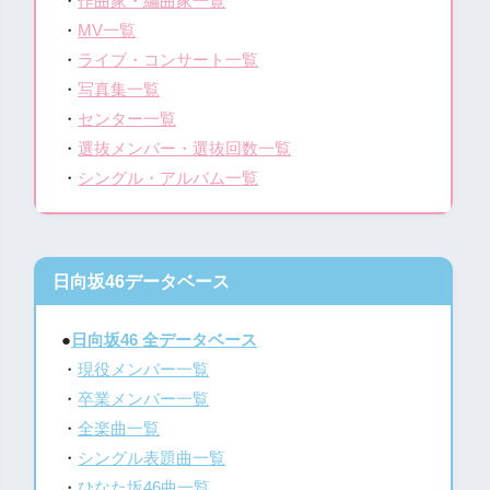
・
作曲家・編曲家一覧
・
MV一覧
・
ライブ・コンサート一覧
・
写真集一覧
・
センター一覧
・
選抜メンバー・選抜回数一覧
・
シングル・アルバム一覧
日向坂46データベース
●
日向坂46 全データベース
・
現役メンバー一覧
・
卒業メンバー一覧
・
全楽曲一覧
・
シングル表題曲一覧
・
ひなた坂46曲一覧