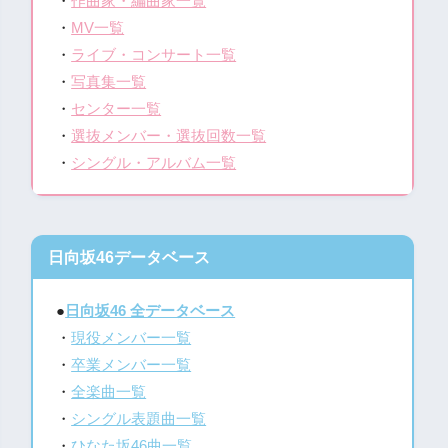
・
作曲家・編曲家一覧
・
MV一覧
・
ライブ・コンサート一覧
・
写真集一覧
・
センター一覧
・
選抜メンバー・選抜回数一覧
・
シングル・アルバム一覧
日向坂46データベース
●
日向坂46 全データベース
・
現役メンバー一覧
・
卒業メンバー一覧
・
全楽曲一覧
・
シングル表題曲一覧
・
ひなた坂46曲一覧