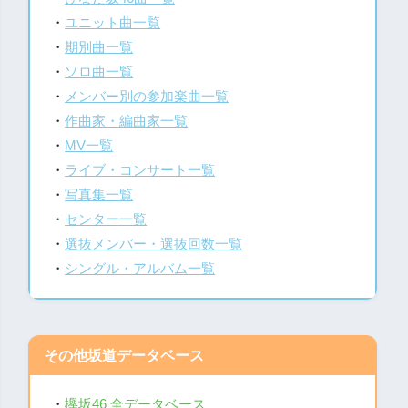
・
ユニット曲一覧
・
期別曲一覧
・
ソロ曲一覧
・
メンバー別の参加楽曲一覧
・
作曲家・編曲家一覧
・
MV一覧
・
ライブ・コンサート一覧
・
写真集一覧
・
センター一覧
・
選抜メンバー・選抜回数一覧
・
シングル・アルバム一覧
その他坂道データベース
・
欅坂46 全データベース