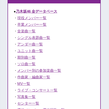
●
乃木坂46 全データベース
・
現役メンバー一覧
・
卒業メンバー一覧
・
全楽曲一覧
・
シングル表題曲一覧
・
アンダー曲一覧
・
ユニット曲一覧
・
期別曲一覧
・
ソロ曲一覧
・
メンバー別の参加楽曲一覧
・
作曲家・編曲家一覧
・
MV一覧
・
ライブ・コンサート一覧
・
写真集一覧
・
センター一覧