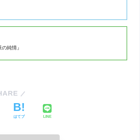
頼派の純情』
HARE
はてブ
LINE