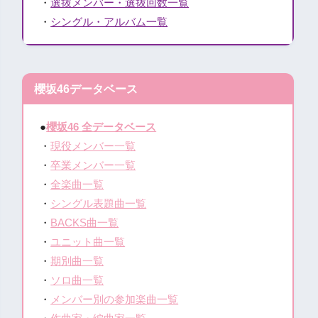
・
選抜メンバー・選抜回数一覧
・
シングル・アルバム一覧
櫻坂46データベース
●
櫻坂46 全データベース
・
現役メンバー一覧
・
卒業メンバー一覧
・
全楽曲一覧
・
シングル表題曲一覧
・
BACKS曲一覧
・
ユニット曲一覧
・
期別曲一覧
・
ソロ曲一覧
・
メンバー別の参加楽曲一覧