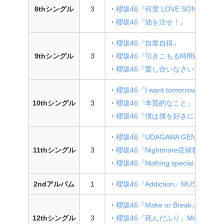
8thシングル
3
・
櫻坂46『何度 LOVE SONGの
・
櫻坂46『油を注せ！』
・
櫻坂46『自業自得』
9thシングル
3
・
櫻坂46『引きこもる時間はない』
・
櫻坂46『愛し合いなさい』
・
櫻坂46『I want tomorrow to com
10thシングル
3
・
櫻坂46『本質的なこと』
・
櫻坂46『僕は僕を好きになれない
・
櫻坂46『UDAGAWA GENERATION
11thシングル
3
・
櫻坂46『Nightmare症候群』MUSIC
・
櫻坂46『Nothing special』MUSIC
2ndアルバム
1
・
櫻坂46『Addiction』MUSIC VIDE
・
櫻坂46『Make or Break』MUSIC 
12thシングル
3
・
櫻坂46『死んだふり』MUSIC VID