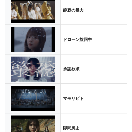
静寂の暴力
ドローン旋回中
承認欲求
マモリビト
隙間風よ