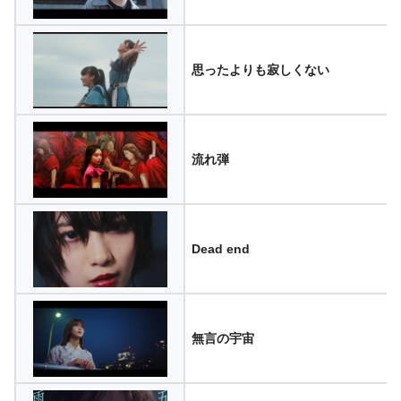
思ったよりも寂しくない
流れ弾
Dead end
無言の宇宙