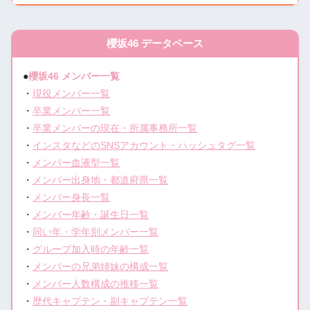
櫻坂46 データベース
●
櫻坂46 メンバー一覧
・
現役メンバー一覧
・
卒業メンバー一覧
・
卒業メンバーの現在・所属事務所一覧
・
インスタなどのSNSアカウント・ハッシュタグ一覧
・
メンバー血液型一覧
・
メンバー出身地・都道府県一覧
・
メンバー身長一覧
・
メンバー年齢・誕生日一覧
・
同い年・学年別メンバー一覧
・
グループ加入時の年齢一覧
・
メンバーの兄弟姉妹の構成一覧
・
メンバー人数構成の推移一覧
・
歴代キャプテン・副キャプテン一覧