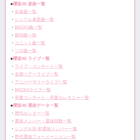
●
櫻坂46 楽曲一覧
・
全楽曲一覧
・
シングル表題曲一覧
・
BACKS曲一覧
・
期別曲一覧
・
ユニット曲一覧
・
ソロ曲一覧
●
櫻坂46 ライブ一覧
・
ライブ・コンサート一覧
・
全国ツアーライブ一覧
・
アニバーサリーライブ一覧
・
BACKSライブ一覧
・
卒業コンサート・卒業セレモニー一覧
●
櫻坂46 選抜データ一覧
・
歴代センター一覧
・
選抜メンバー・選抜回数一覧
・
シングル別 初選抜メンバー一覧
・
歴代選抜フォーメーション一覧