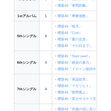
・
櫻坂46『車間距離』
1stアルバム
1
・
櫻坂46『摩擦係数』
・
櫻坂46『桜月』
・
櫻坂46『Cool』
5thシングル
4
・
櫻坂46『夏の近道』
・
櫻坂46『その日まで』
・
櫻坂46『Start over!』
6thシングル
3
・
櫻坂46『静寂の暴力』
・
櫻坂46『ドローン旋回中』
・
櫻坂46『承認欲求』
・
櫻坂46『マモリビト』
7thシングル
4
・
櫻坂46『隙間風よ』
・
櫻坂46『君がサヨナラ言えたって
・
櫻坂46『何歳の頃に戻りたいのか