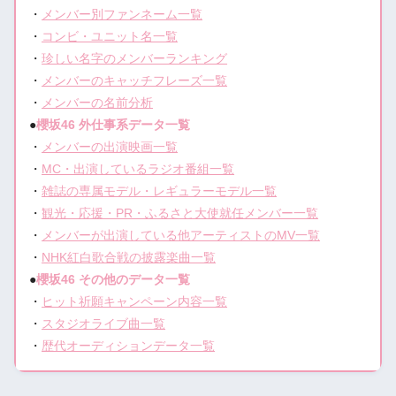
・
メンバー別ファンネーム一覧
・
コンビ・ユニット名一覧
・
珍しい名字のメンバーランキング
・
メンバーのキャッチフレーズ一覧
・
メンバーの名前分析
●
櫻坂46 外仕事系データ一覧
・
メンバーの出演映画一覧
・
MC・出演しているラジオ番組一覧
・
雑誌の専属モデル・レギュラーモデル一覧
・
観光・応援・PR・ふるさと大使就任メンバー一覧
・
メンバーが出演している他アーティストのMV一覧
・
NHK紅白歌合戦の披露楽曲一覧
●
櫻坂46 その他のデータ一覧
・
ヒット祈願キャンペーン内容一覧
・
スタジオライブ曲一覧
・
歴代オーディションデータ一覧