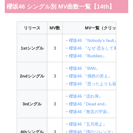
櫻坂46 シングル別 MV曲数一覧【14th】
リリース
MV数
MV一覧（クリックで別
・
櫻坂46 『Nobody’s fault』
1stシングル
3
・
櫻坂46 『なぜ 恋をして来なかっ
・
櫻坂46 『Buddies』
・
櫻坂46 『BAN』
2ndシングル
3
・
櫻坂46 『偶然の答え』
・
櫻坂46 『思ったよりも寂しくな
・
櫻坂46『流れ弾』
3rdングル
3
・
櫻坂46『Dead end』
・
櫻坂46『無言の宇宙』
・
櫻坂46『五月雨よ』
4thシングル
3
・
櫻坂46『僕のジレンマ』