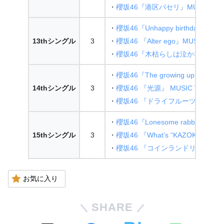
・
櫻坂46『港区パセリ』MUSIC VID
・
櫻坂46『Unhappy birthday構文』
13thシングル
3
・
櫻坂46 『Alter ego』MUSIC VID
・
櫻坂46『木枯らしは泣かない』MUSI
・
櫻坂46『The growing up train』M
14thシングル
3
・
櫻坂46 『光源』 MUSIC VIDEO
・
櫻坂46 『ドライフルーツ』 MUSIC
・
櫻坂46『Lonesome rabbit』 MUS
15thシングル
3
・
櫻坂46 『What’s “KAZOKU”?』 M
・
櫻坂46 『コインランドリー』 MUSI
お気に入り
SHARE