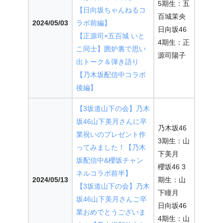
5期生：五
【日向坂ちゃんねるコ
百城茉央
2024/05/03
ラボ前編】
日向坂46
【正源司×五百城 いと
4期生：正
こ同士】囲炉裏で思い
源司陽子
出トーク＆弾き語り
【乃木坂配信中コラボ
後編】
【3坂道山下の会】乃木
坂46山下美月さんに卒
乃木坂46
業祝いのプレゼント作
3期生：山
ってみました！【乃木
下美月
坂配信中&櫻坂チャン
櫻坂46 3
ネルコラボ前半】
2024/05/13
期生：山
【3坂道山下の会】乃木
下瞳月
坂46山下美月さんご卒
日向坂46
業おめでとうございま
4期生：山