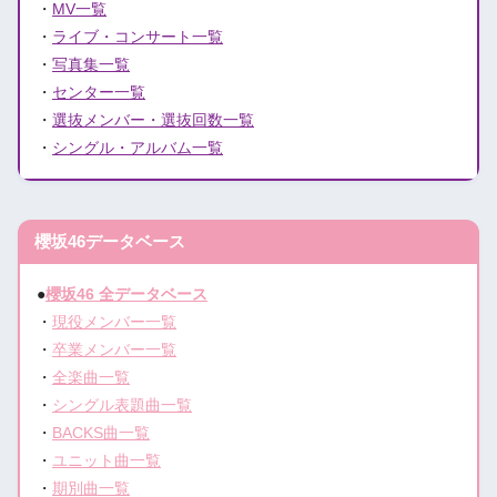
・
MV一覧
・
ライブ・コンサート一覧
・
写真集一覧
・
センター一覧
・
選抜メンバー・選抜回数一覧
・
シングル・アルバム一覧
櫻坂46データベース
●
櫻坂46 全データベース
・
現役メンバー一覧
・
卒業メンバー一覧
・
全楽曲一覧
・
シングル表題曲一覧
・
BACKS曲一覧
・
ユニット曲一覧
・
期別曲一覧