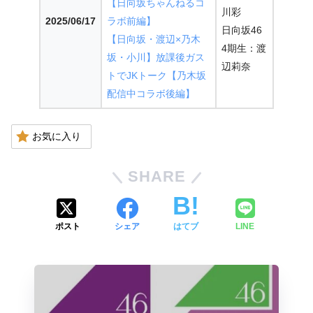
【日向坂ちゃんねるコ
川彩
2025/06/17
ラボ前編】
日向坂46
【日向坂・渡辺×乃木
4期生：渡
坂・小川】放課後ガス
辺莉奈
トでJKトーク【乃木坂
配信中コラボ後編】
お気に入り
SHARE
ポスト
シェア
はてブ
LINE