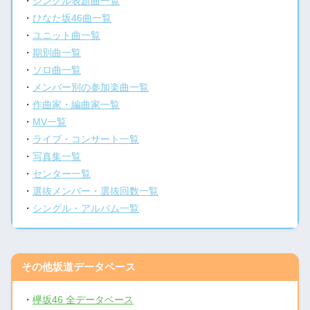
・
シングル表題曲一覧
・
ひなた坂46曲一覧
・
ユニット曲一覧
・
期別曲一覧
・
ソロ曲一覧
・
メンバー別の参加楽曲一覧
・
作曲家・編曲家一覧
・
MV一覧
・
ライブ・コンサート一覧
・
写真集一覧
・
センター一覧
・
選抜メンバー・選抜回数一覧
・
シングル・アルバム一覧
その他坂道データベース
・
欅坂46 全データベース