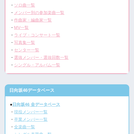
・
ソロ曲一覧
・
メンバー別の参加楽曲一覧
・
作曲家・編曲家一覧
・
MV一覧
・
ライブ・コンサート一覧
・
写真集一覧
・
センター一覧
・
選抜メンバー・選抜回数一覧
・
シングル・アルバム一覧
日向坂46データベース
●
日向坂46 全データベース
・
現役メンバー一覧
・
卒業メンバー一覧
・
全楽曲一覧