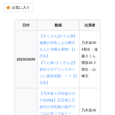
お気に入り
日付
動画
出演者
【さくさんぽ×てん旅】
遠藤が仲良しな山﨑天
乃木坂46
さんと沖縄を満喫♪【1
4期生：遠
日目】
藤さくら
2023/10/20
【てん旅×さくさんぽ】
櫻坂46 2
初めてのマリンスポー
期生：山
ツに悪戦苦闘…！？【2
﨑天
日目】
【乃木坂と日向坂のガ
チ従姉妹】五百城と正
源司が古民家の釜戸で
乃木坂46
ごはん作ってみた！