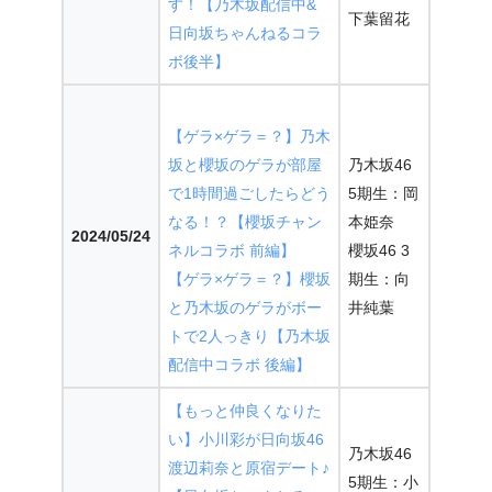
す！【乃木坂配信中&
下葉留花
日向坂ちゃんねるコラ
ボ後半】
【ゲラ×ゲラ＝？】乃木
坂と櫻坂のゲラが部屋
乃木坂46
で1時間過ごしたらどう
5期生：岡
なる！？【櫻坂チャン
本姫奈
2024/05/24
ネルコラボ 前編】
櫻坂46 3
【ゲラ×ゲラ＝？】櫻坂
期生：向
と乃木坂のゲラがボー
井純葉
トで2人っきり【乃木坂
配信中コラボ 後編】
【もっと仲良くなりた
い】小川彩が日向坂46
乃木坂46
渡辺莉奈と原宿デート♪
5期生：小