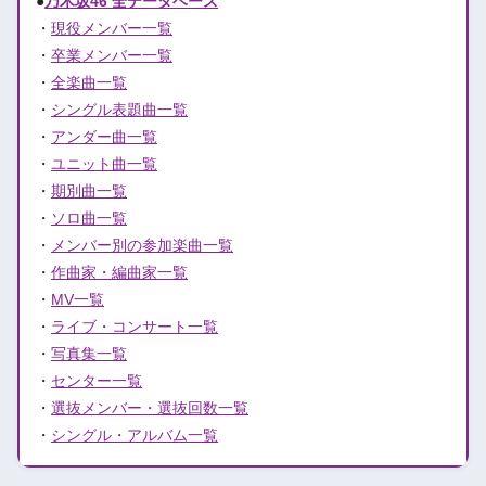
●
乃木坂46 全データベース
・
現役メンバー一覧
・
卒業メンバー一覧
・
全楽曲一覧
・
シングル表題曲一覧
・
アンダー曲一覧
・
ユニット曲一覧
・
期別曲一覧
・
ソロ曲一覧
・
メンバー別の参加楽曲一覧
・
作曲家・編曲家一覧
・
MV一覧
・
ライブ・コンサート一覧
・
写真集一覧
・
センター一覧
・
選抜メンバー・選抜回数一覧
・
シングル・アルバム一覧