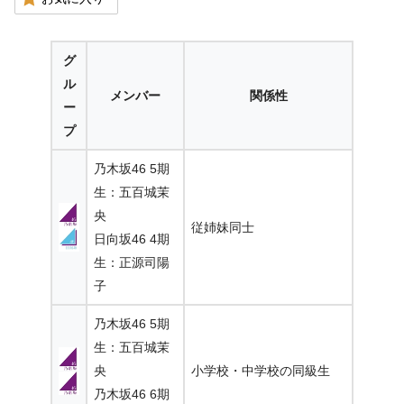
グ
ル
メンバー
関係性
ー
プ
乃木坂46 5期
生：五百城茉
央
従姉妹同士
日向坂46 4期
生：正源司陽
子
乃木坂46 5期
生：五百城茉
央
小学校・中学校の同級生
乃木坂46 6期