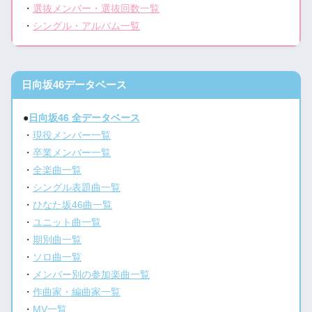
・
選抜メンバー・選抜回数一覧
・
シングル・アルバム一覧
日向坂46データベース
●
日向坂46 全データベース
・
現役メンバー一覧
・
卒業メンバー一覧
・
全楽曲一覧
・
シングル表題曲一覧
・
ひなた坂46曲一覧
・
ユニット曲一覧
・
期別曲一覧
・
ソロ曲一覧
・
メンバー別の参加楽曲一覧
・
作曲家・編曲家一覧
・
MV一覧