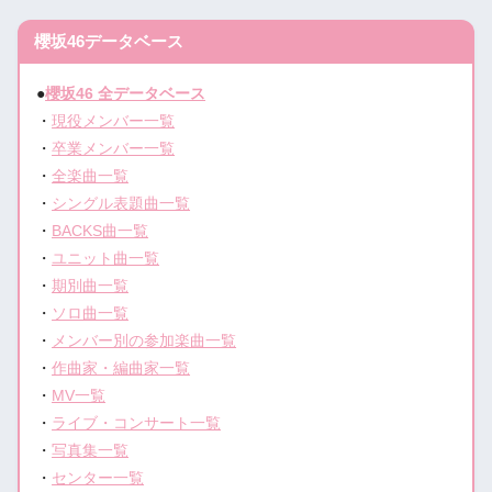
櫻坂46データベース
●
櫻坂46 全データベース
・
現役メンバー一覧
・
卒業メンバー一覧
・
全楽曲一覧
・
シングル表題曲一覧
・
BACKS曲一覧
・
ユニット曲一覧
・
期別曲一覧
・
ソロ曲一覧
・
メンバー別の参加楽曲一覧
・
作曲家・編曲家一覧
・
MV一覧
・
ライブ・コンサート一覧
・
写真集一覧
・
センター一覧