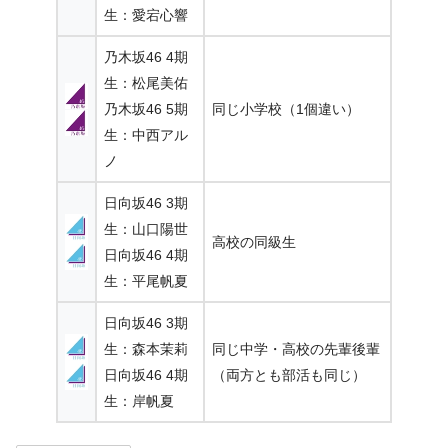
生：愛宕心響
乃木坂46 4期
生：松尾美佑
乃木坂46 5期
同じ小学校（1個違い）
生：中西アル
ノ
日向坂46 3期
生：山口陽世
高校の同級生
日向坂46 4期
生：平尾帆夏
日向坂46 3期
生：森本茉莉
同じ中学・高校の先輩後輩
日向坂46 4期
（両方とも部活も同じ）
生：岸帆夏