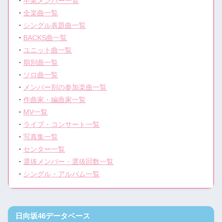
・
卒業メンバー一覧
・
全楽曲一覧
・
シングル表題曲一覧
・
BACKS曲一覧
・
ユニット曲一覧
・
期別曲一覧
・
ソロ曲一覧
・
メンバー別の参加楽曲一覧
・
作曲家・編曲家一覧
・
MV一覧
・
ライブ・コンサート一覧
・
写真集一覧
・
センター一覧
・
選抜メンバー・選抜回数一覧
・
シングル・アルバム一覧
日向坂46データベース