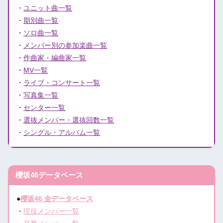
・
ユニット曲一覧
・
期別曲一覧
・
ソロ曲一覧
・
メンバー別の参加楽曲一覧
・
作曲家・編曲家一覧
・
MV一覧
・
ライブ・コンサート一覧
・
写真集一覧
・
センター一覧
・
選抜メンバー・選抜回数一覧
・
シングル・アルバム一覧
櫻坂46データベース
●
櫻坂46 全データベース
・
現役メンバー一覧