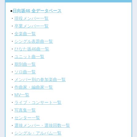
●
日向坂46 全データベース
・
現役メンバー一覧
・
卒業メンバー一覧
・
全楽曲一覧
・
シングル表題曲一覧
・
ひなた坂46曲一覧
・
ユニット曲一覧
・
期別曲一覧
・
ソロ曲一覧
・
メンバー別の参加楽曲一覧
・
作曲家・編曲家一覧
・
MV一覧
・
ライブ・コンサート一覧
・
写真集一覧
・
センター一覧
・
選抜メンバー・選抜回数一覧
・
シングル・アルバム一覧