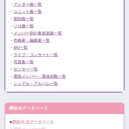
・
アンダー曲一覧
・
ユニット曲一覧
・
期別曲一覧
・
ソロ曲一覧
・
メンバー別の参加楽曲一覧
・
作曲家・編曲家一覧
・
MV一覧
・
ライブ・コンサート一覧
・
写真集一覧
・
センター一覧
・
選抜メンバー・選抜回数一覧
・
シングル・アルバム一覧
櫻坂46データベース
●
櫻坂46 全データベース