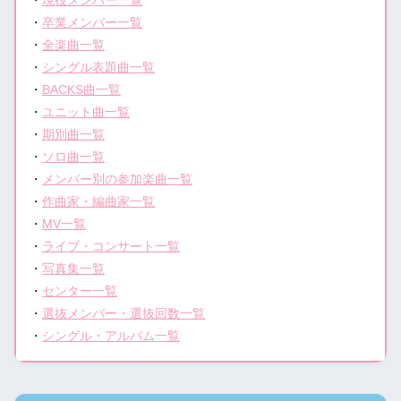
・
現役メンバー一覧
・
卒業メンバー一覧
・
全楽曲一覧
・
シングル表題曲一覧
・
BACKS曲一覧
・
ユニット曲一覧
・
期別曲一覧
・
ソロ曲一覧
・
メンバー別の参加楽曲一覧
・
作曲家・編曲家一覧
・
MV一覧
・
ライブ・コンサート一覧
・
写真集一覧
・
センター一覧
・
選抜メンバー・選抜回数一覧
・
シングル・アルバム一覧