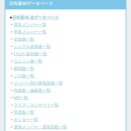
日向坂46データベース
●
日向坂46 全データベース
・
現役メンバー一覧
・
卒業メンバー一覧
・
全楽曲一覧
・
シングル表題曲一覧
・
ひなた坂46曲一覧
・
ユニット曲一覧
・
期別曲一覧
・
ソロ曲一覧
・
メンバー別の参加楽曲一覧
・
作曲家・編曲家一覧
・
MV一覧
・
ライブ・コンサート一覧
・
写真集一覧
・
センター一覧
・
選抜メンバー・選抜回数一覧