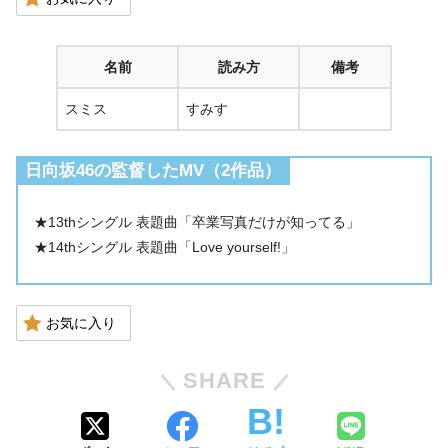
名前
読み方
備考
スミス
すみす
日向坂46の監督したMV（2作品）
★13thシングル 表題曲「卒業写真だけが知ってる」
★14thシングル 表題曲「Love yourself!」
お気に入り
SHARE