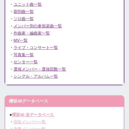
・
ユニット曲一覧
・
期別曲一覧
・
ソロ曲一覧
・
メンバー別の参加楽曲一覧
・
作曲家・編曲家一覧
・
MV一覧
・
ライブ・コンサート一覧
・
写真集一覧
・
センター一覧
・
選抜メンバー・選抜回数一覧
・
シングル・アルバム一覧
櫻坂46データベース
●
櫻坂46 全データベース
・
現役メンバー一覧