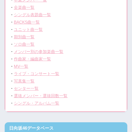
・
卒業メンバー一覧
・
全楽曲一覧
・
シングル表題曲一覧
・
BACKS曲一覧
・
ユニット曲一覧
・
期別曲一覧
・
ソロ曲一覧
・
メンバー別の参加楽曲一覧
・
作曲家・編曲家一覧
・
MV一覧
・
ライブ・コンサート一覧
・
写真集一覧
・
センター一覧
・
選抜メンバー・選抜回数一覧
・
シングル・アルバム一覧
日向坂46データベース