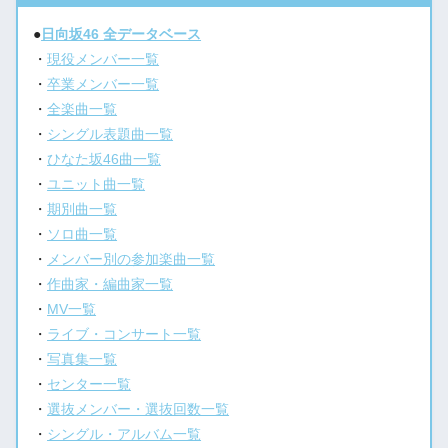
●
日向坂46 全データベース
・
現役メンバー一覧
・
卒業メンバー一覧
・
全楽曲一覧
・
シングル表題曲一覧
・
ひなた坂46曲一覧
・
ユニット曲一覧
・
期別曲一覧
・
ソロ曲一覧
・
メンバー別の参加楽曲一覧
・
作曲家・編曲家一覧
・
MV一覧
・
ライブ・コンサート一覧
・
写真集一覧
・
センター一覧
・
選抜メンバー・選抜回数一覧
・
シングル・アルバム一覧