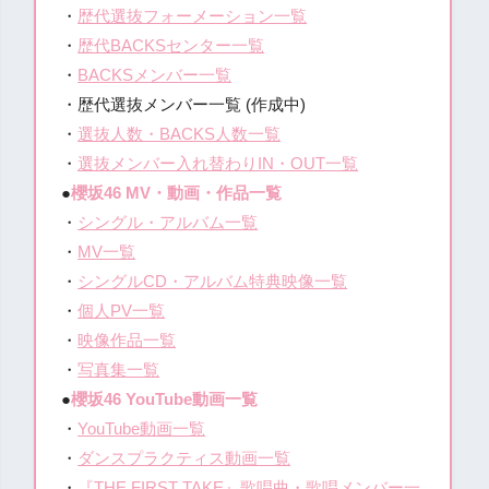
・
歴代選抜フォーメーション一覧
・
歴代BACKSセンター一覧
・
BACKSメンバー一覧
・歴代選抜メンバー一覧 (作成中)
・
選抜人数・BACKS人数一覧
・
選抜メンバー入れ替わりIN・OUT一覧
●
櫻坂46 MV・動画・作品一覧
・
シングル・アルバム一覧
・
MV一覧
・
シングルCD・アルバム特典映像一覧
・
個人PV一覧
・
映像作品一覧
・
写真集一覧
●
櫻坂46 YouTube動画一覧
・
YouTube動画一覧
・
ダンスプラクティス動画一覧
・
『THE FIRST TAKE』歌唱曲・歌唱メンバー一