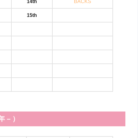
14th
BACKS
15th
 – ）