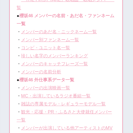
覧
●
櫻坂46 メンバーの名前・あだ名・ファンネーム
一覧
・
メンバーのあだ名・ニックネーム一覧
・
メンバー別ファンネーム一覧
・
コンビ・ユニット名一覧
・
珍しい名字のメンバーランキング
・
メンバーのキャッチフレーズ一覧
・
メンバーの名前分析
●
櫻坂46 外仕事系データ一覧
・
メンバーの出演映画一覧
・
MC・出演しているラジオ番組一覧
・
雑誌の専属モデル・レギュラーモデル一覧
・
観光・応援・PR・ふるさと大使就任メンバー
一覧
・
メンバーが出演している他アーティストのMV