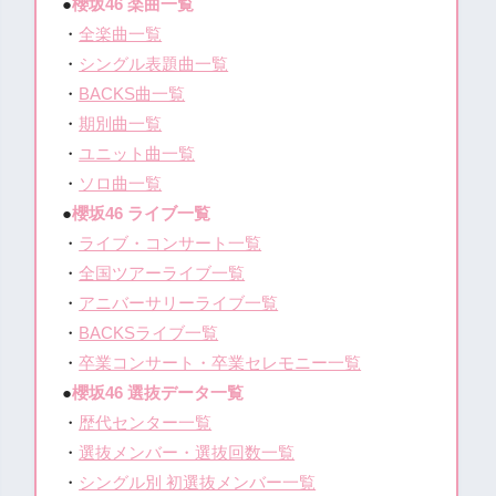
●
櫻坂46 楽曲一覧
・
全楽曲一覧
・
シングル表題曲一覧
・
BACKS曲一覧
・
期別曲一覧
・
ユニット曲一覧
・
ソロ曲一覧
●
櫻坂46 ライブ一覧
・
ライブ・コンサート一覧
・
全国ツアーライブ一覧
・
アニバーサリーライブ一覧
・
BACKSライブ一覧
・
卒業コンサート・卒業セレモニー一覧
●
櫻坂46 選抜データ一覧
・
歴代センター一覧
・
選抜メンバー・選抜回数一覧
・
シングル別 初選抜メンバー一覧