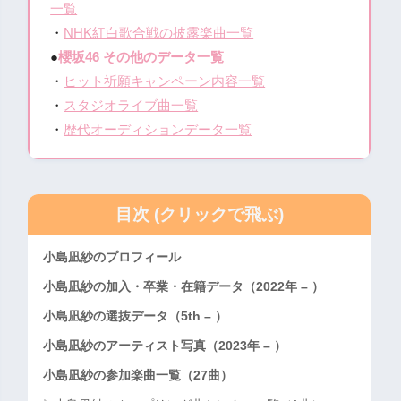
一覧
・
NHK紅白歌合戦の披露楽曲一覧
●
櫻坂46 その他のデータ一覧
・
ヒット祈願キャンペーン内容一覧
・
スタジオライブ曲一覧
・
歴代オーディションデータ一覧
目次 (クリックで飛ぶ)
小島凪紗のプロフィール
小島凪紗の加入・卒業・在籍データ（2022年 – ）
小島凪紗の選抜データ（5th – ）
小島凪紗のアーティスト写真（2023年 – ）
小島凪紗の参加楽曲一覧（27曲）