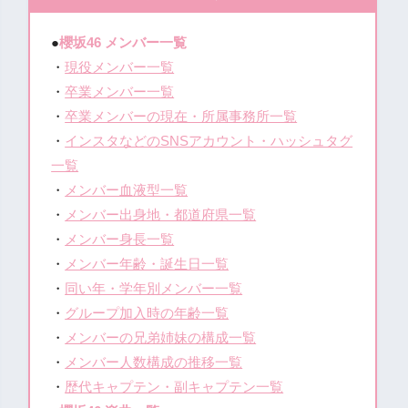
●
櫻坂46 メンバー一覧
・
現役メンバー一覧
・
卒業メンバー一覧
・
卒業メンバーの現在・所属事務所一覧
・
インスタなどのSNSアカウント・ハッシュタグ
一覧
・
メンバー血液型一覧
・
メンバー出身地・都道府県一覧
・
メンバー身長一覧
・
メンバー年齢・誕生日一覧
・
同い年・学年別メンバー一覧
・
グループ加入時の年齢一覧
・
メンバーの兄弟姉妹の構成一覧
・
メンバー人数構成の推移一覧
・
歴代キャプテン・副キャプテン一覧