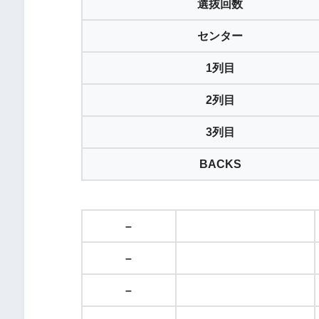
選抜回数
センター
1列目
2列目
3列目
BACKS
–
–
–