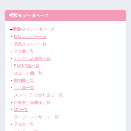
櫻坂46データベース
●
櫻坂46 全データベース
・
現役メンバー一覧
・
卒業メンバー一覧
・
全楽曲一覧
・
シングル表題曲一覧
・
BACKS曲一覧
・
ユニット曲一覧
・
期別曲一覧
・
ソロ曲一覧
・
メンバー別の参加楽曲一覧
・
作曲家・編曲家一覧
・
MV一覧
・
ライブ・コンサート一覧
・
写真集一覧