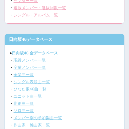
・
センター一覧
・
選抜メンバー・選抜回数一覧
・
シングル・アルバム一覧
日向坂46データベース
●
日向坂46 全データベース
・
現役メンバー一覧
・
卒業メンバー一覧
・
全楽曲一覧
・
シングル表題曲一覧
・
ひなた坂46曲一覧
・
ユニット曲一覧
・
期別曲一覧
・
ソロ曲一覧
・
メンバー別の参加楽曲一覧
・
作曲家・編曲家一覧