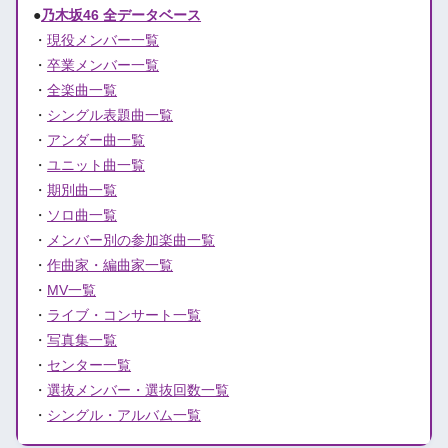
●
乃木坂46 全データベース
・
現役メンバー一覧
・
卒業メンバー一覧
・
全楽曲一覧
・
シングル表題曲一覧
・
アンダー曲一覧
・
ユニット曲一覧
・
期別曲一覧
・
ソロ曲一覧
・
メンバー別の参加楽曲一覧
・
作曲家・編曲家一覧
・
MV一覧
・
ライブ・コンサート一覧
・
写真集一覧
・
センター一覧
・
選抜メンバー・選抜回数一覧
・
シングル・アルバム一覧