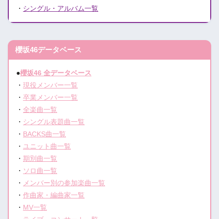
・
シングル・アルバム一覧
櫻坂46データベース
●
櫻坂46 全データベース
・
現役メンバー一覧
・
卒業メンバー一覧
・
全楽曲一覧
・
シングル表題曲一覧
・
BACKS曲一覧
・
ユニット曲一覧
・
期別曲一覧
・
ソロ曲一覧
・
メンバー別の参加楽曲一覧
・
作曲家・編曲家一覧
・
MV一覧