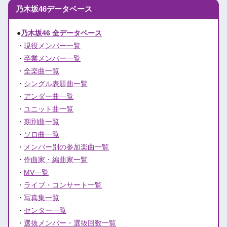
乃木坂46データベース
●
乃木坂46 全データベース
・
現役メンバー一覧
・
卒業メンバー一覧
・
全楽曲一覧
・
シングル表題曲一覧
・
アンダー曲一覧
・
ユニット曲一覧
・
期別曲一覧
・
ソロ曲一覧
・
メンバー別の参加楽曲一覧
・
作曲家・編曲家一覧
・
MV一覧
・
ライブ・コンサート一覧
・
写真集一覧
・
センター一覧
・
選抜メンバー・選抜回数一覧