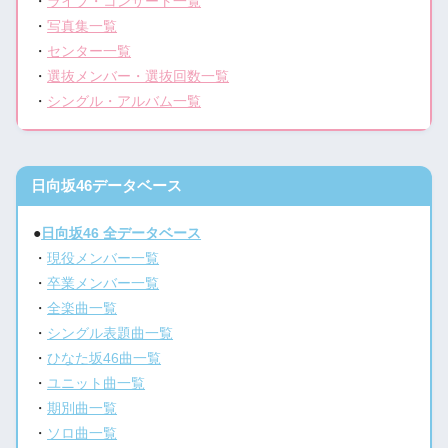
・
ライブ・コンサート一覧
・
写真集一覧
・
センター一覧
・
選抜メンバー・選抜回数一覧
・
シングル・アルバム一覧
日向坂46データベース
●
日向坂46 全データベース
・
現役メンバー一覧
・
卒業メンバー一覧
・
全楽曲一覧
・
シングル表題曲一覧
・
ひなた坂46曲一覧
・
ユニット曲一覧
・
期別曲一覧
・
ソロ曲一覧