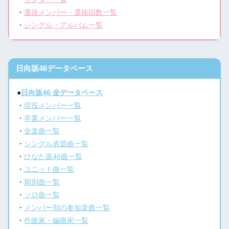
・
選抜メンバー・選抜回数一覧
・
シングル・アルバム一覧
日向坂46データベース
●
日向坂46 全データベース
・
現役メンバー一覧
・
卒業メンバー一覧
・
全楽曲一覧
・
シングル表題曲一覧
・
ひなた坂46曲一覧
・
ユニット曲一覧
・
期別曲一覧
・
ソロ曲一覧
・
メンバー別の参加楽曲一覧
・
作曲家・編曲家一覧