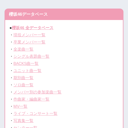
櫻坂46データベース
●
櫻坂46 全データベース
・
現役メンバー一覧
・
卒業メンバー一覧
・
全楽曲一覧
・
シングル表題曲一覧
・
BACKS曲一覧
・
ユニット曲一覧
・
期別曲一覧
・
ソロ曲一覧
・
メンバー別の参加楽曲一覧
・
作曲家・編曲家一覧
・
MV一覧
・
ライブ・コンサート一覧
・
写真集一覧
・
センター一覧