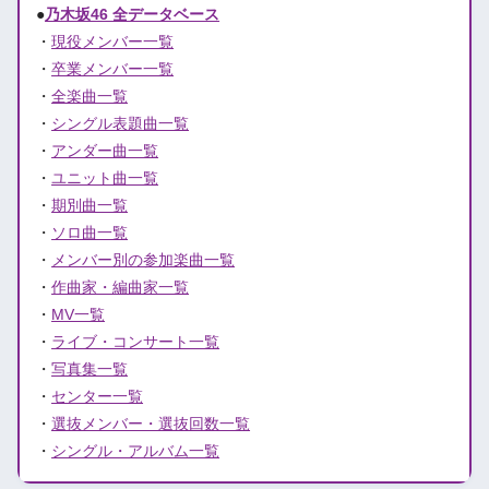
●
乃木坂46 全データベース
・
現役メンバー一覧
・
卒業メンバー一覧
・
全楽曲一覧
・
シングル表題曲一覧
・
アンダー曲一覧
・
ユニット曲一覧
・
期別曲一覧
・
ソロ曲一覧
・
メンバー別の参加楽曲一覧
・
作曲家・編曲家一覧
・
MV一覧
・
ライブ・コンサート一覧
・
写真集一覧
・
センター一覧
・
選抜メンバー・選抜回数一覧
・
シングル・アルバム一覧