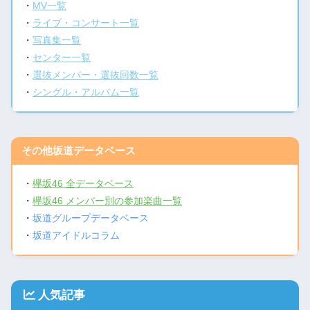
・
MV一覧
・
ライブ・コンサート一覧
・
写真集一覧
・
センター一覧
・
選抜メンバー・選抜回数一覧
・
シングル・アルバム一覧
その他坂道データベース
・
欅坂46 全データベース
・
欅坂46 メンバー別の参加楽曲一覧
・
坂道グループデータベース
・
坂道アイドルコラム
人気記事