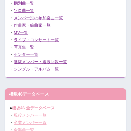
・
期別曲一覧
・
ソロ曲一覧
・
メンバー別の参加楽曲一覧
・
作曲家・編曲家一覧
・
MV一覧
・
ライブ・コンサート一覧
・
写真集一覧
・
センター一覧
・
選抜メンバー・選抜回数一覧
・
シングル・アルバム一覧
櫻坂46データベース
●
櫻坂46 全データベース
・
現役メンバー一覧
・
卒業メンバー一覧
・
全楽曲一覧