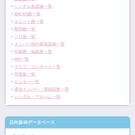
・
シングル表題曲一覧
・
BACKS曲一覧
・
ユニット曲一覧
・
期別曲一覧
・
ソロ曲一覧
・
メンバー別の参加楽曲一覧
・
作曲家・編曲家一覧
・
MV一覧
・
ライブ・コンサート一覧
・
写真集一覧
・
センター一覧
・
選抜メンバー・選抜回数一覧
・
シングル・アルバム一覧
日向坂46データベース