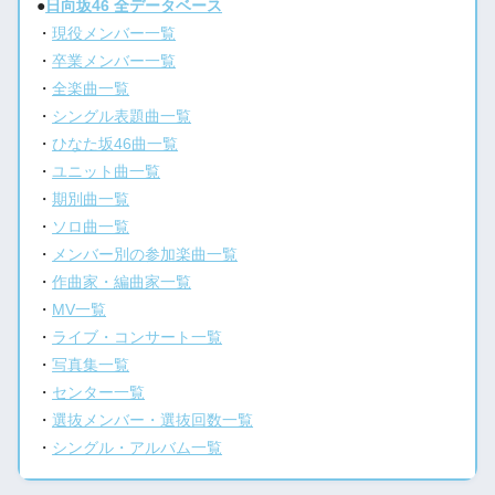
●
日向坂46 全データベース
・
現役メンバー一覧
・
卒業メンバー一覧
・
全楽曲一覧
・
シングル表題曲一覧
・
ひなた坂46曲一覧
・
ユニット曲一覧
・
期別曲一覧
・
ソロ曲一覧
・
メンバー別の参加楽曲一覧
・
作曲家・編曲家一覧
・
MV一覧
・
ライブ・コンサート一覧
・
写真集一覧
・
センター一覧
・
選抜メンバー・選抜回数一覧
・
シングル・アルバム一覧