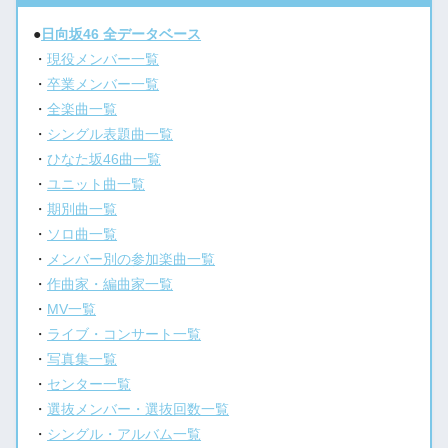
●
日向坂46 全データベース
・
現役メンバー一覧
・
卒業メンバー一覧
・
全楽曲一覧
・
シングル表題曲一覧
・
ひなた坂46曲一覧
・
ユニット曲一覧
・
期別曲一覧
・
ソロ曲一覧
・
メンバー別の参加楽曲一覧
・
作曲家・編曲家一覧
・
MV一覧
・
ライブ・コンサート一覧
・
写真集一覧
・
センター一覧
・
選抜メンバー・選抜回数一覧
・
シングル・アルバム一覧