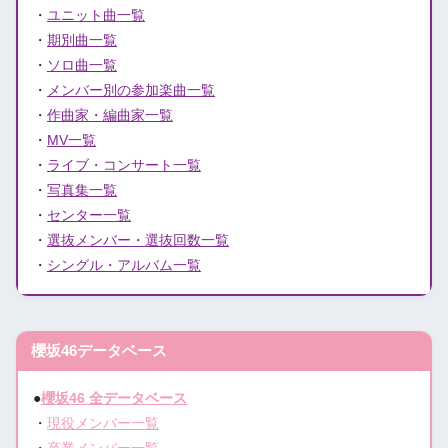
・
ユニット曲一覧
・
期別曲一覧
・
ソロ曲一覧
・
メンバー別の参加楽曲一覧
・
作曲家・編曲家一覧
・
MV一覧
・
ライブ・コンサート一覧
・
写真集一覧
・
センター一覧
・
選抜メンバー・選抜回数一覧
・
シングル・アルバム一覧
櫻坂46データベース
●
櫻坂46 全データベース
・
現役メンバー一覧