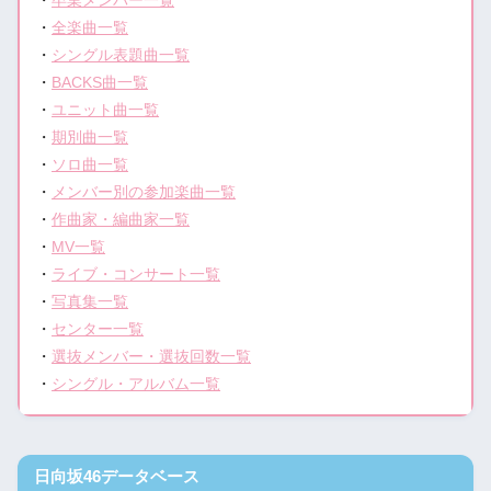
・
卒業メンバー一覧
・
全楽曲一覧
・
シングル表題曲一覧
・
BACKS曲一覧
・
ユニット曲一覧
・
期別曲一覧
・
ソロ曲一覧
・
メンバー別の参加楽曲一覧
・
作曲家・編曲家一覧
・
MV一覧
・
ライブ・コンサート一覧
・
写真集一覧
・
センター一覧
・
選抜メンバー・選抜回数一覧
・
シングル・アルバム一覧
日向坂46データベース