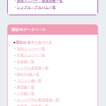
・
選抜メンバー・選抜回数一覧
・
シングル・アルバム一覧
櫻坂46データベース
●
櫻坂46 全データベース
・
現役メンバー一覧
・
卒業メンバー一覧
・
全楽曲一覧
・
シングル表題曲一覧
・
BACKS曲一覧
・
ユニット曲一覧
・
期別曲一覧
・
ソロ曲一覧
・
メンバー別の参加楽曲一覧