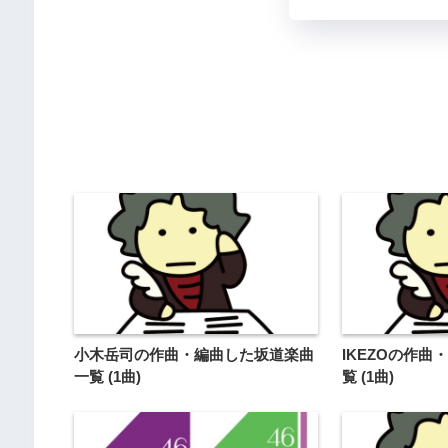
小木岳司の作曲・編曲した坂道楽曲
IKEZOの作
一覧 (1曲)
覧 (1曲)