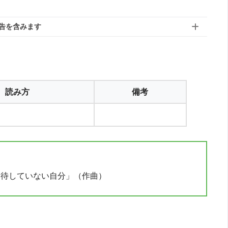
告を含みます
読み方
備考
曲「期待していない自分」（作曲）