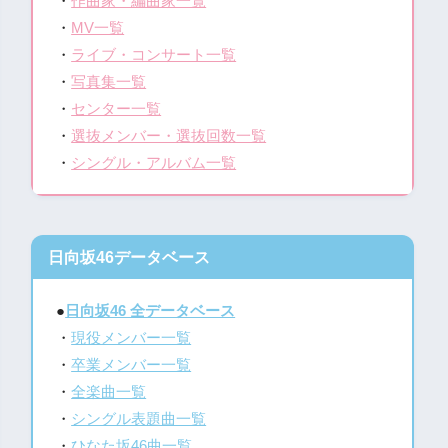
・
作曲家・編曲家一覧
・
MV一覧
・
ライブ・コンサート一覧
・
写真集一覧
・
センター一覧
・
選抜メンバー・選抜回数一覧
・
シングル・アルバム一覧
日向坂46データベース
●
日向坂46 全データベース
・
現役メンバー一覧
・
卒業メンバー一覧
・
全楽曲一覧
・
シングル表題曲一覧
・
ひなた坂46曲一覧