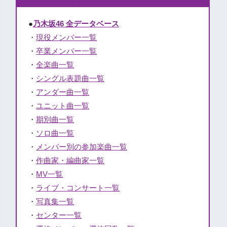
●
乃木坂46 全データベース
・
現役メンバー一覧
・
卒業メンバー一覧
・
全楽曲一覧
・
シングル表題曲一覧
・
アンダー曲一覧
・
ユニット曲一覧
・
期別曲一覧
・
ソロ曲一覧
・
メンバー別の参加楽曲一覧
・
作曲家・編曲家一覧
・
MV一覧
・
ライブ・コンサート一覧
・
写真集一覧
・
センター一覧