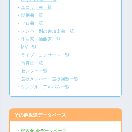
・
ユニット曲一覧
・
期別曲一覧
・
ソロ曲一覧
・
メンバー別の参加楽曲一覧
・
作曲家・編曲家一覧
・
MV一覧
・
ライブ・コンサート一覧
・
写真集一覧
・
センター一覧
・
選抜メンバー・選抜回数一覧
・
シングル・アルバム一覧
その他坂道データベース
・
欅坂46 全データベース