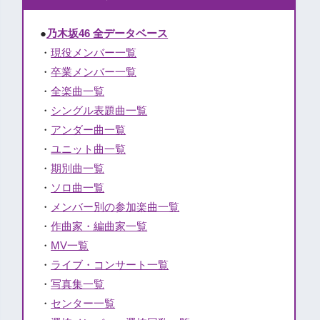
●
乃木坂46 全データベース
・
現役メンバー一覧
・
卒業メンバー一覧
・
全楽曲一覧
・
シングル表題曲一覧
・
アンダー曲一覧
・
ユニット曲一覧
・
期別曲一覧
・
ソロ曲一覧
・
メンバー別の参加楽曲一覧
・
作曲家・編曲家一覧
・
MV一覧
・
ライブ・コンサート一覧
・
写真集一覧
・
センター一覧