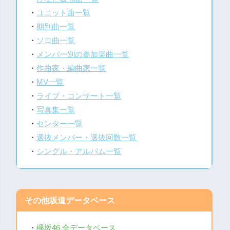
・
ユニット曲一覧
・
期別曲一覧
・
ソロ曲一覧
・
メンバー別の参加楽曲一覧
・
作曲家・編曲家一覧
・
MV一覧
・
ライブ・コンサート一覧
・
写真集一覧
・
センター一覧
・
選抜メンバー・選抜回数一覧
・
シングル・アルバム一覧
その他坂道データベース
・
欅坂46 全データベース