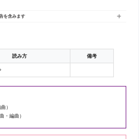
告を含みます
読み方
備考
や
編曲）
作曲・編曲）