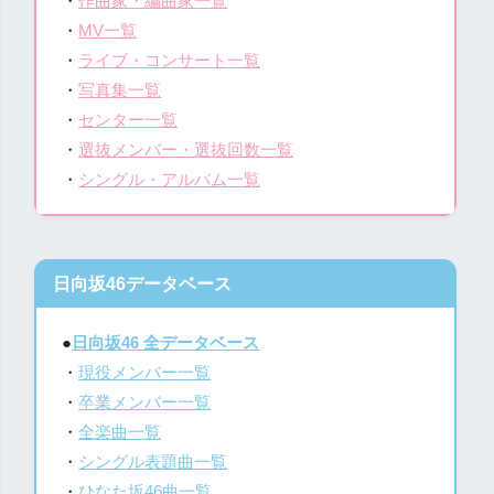
・
作曲家・編曲家一覧
・
MV一覧
・
ライブ・コンサート一覧
・
写真集一覧
・
センター一覧
・
選抜メンバー・選抜回数一覧
・
シングル・アルバム一覧
日向坂46データベース
●
日向坂46 全データベース
・
現役メンバー一覧
・
卒業メンバー一覧
・
全楽曲一覧
・
シングル表題曲一覧
・
ひなた坂46曲一覧