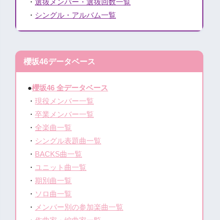
・
選抜メンバー・選抜回数一覧
・
シングル・アルバム一覧
櫻坂46データベース
●
櫻坂46 全データベース
・
現役メンバー一覧
・
卒業メンバー一覧
・
全楽曲一覧
・
シングル表題曲一覧
・
BACKS曲一覧
・
ユニット曲一覧
・
期別曲一覧
・
ソロ曲一覧
・
メンバー別の参加楽曲一覧