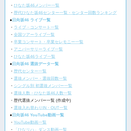
・
ひなた坂46メンバー一覧
・
歴代ひなた坂46センター一覧・センター回数ランキング
●
日向坂46 ライブ一覧
・
ライブ・コンサート一覧
・
全国ツアーライブ一覧
・
卒業コンサート・卒業セレモニー一覧
・
アニバーサリーライブ一覧
・
ひなた坂46ライブ一覧
●
日向坂46 選抜データ一覧
・
歴代センター一覧
・
選抜メンバー・選抜回数一覧
・
シングル別 初選抜メンバー一覧
・
選抜人数・ひなた坂46人数一覧
・歴代選抜メンバー一覧 (作成中)
・
選抜入れ替わりIN・OUT一覧
●
日向坂46 YouTube動画一覧
・
YouTube動画一覧
・
「ひなリハ」ダンス動画一覧