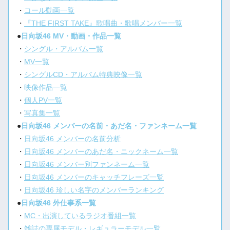
・
コール動画一覧
・
『THE FIRST TAKE』歌唱曲・歌唱メンバー一覧
●
日向坂46 MV・動画・作品一覧
・
シングル・アルバム一覧
・
MV一覧
・
シングルCD・アルバム特典映像一覧
・
映像作品一覧
・
個人PV一覧
・
写真集一覧
●
日向坂46 メンバーの名前・あだ名・ファンネーム一覧
・
日向坂46 メンバーの名前分析
・
日向坂46 メンバーのあだ名・ニックネーム一覧
・
日向坂46 メンバー別ファンネーム一覧
・
日向坂46 メンバーのキャッチフレーズ一覧
・
日向坂46 珍しい名字のメンバーランキング
●
日向坂46 外仕事系一覧
・
MC・出演しているラジオ番組一覧
・
雑誌の専属モデル・レギュラーモデル一覧