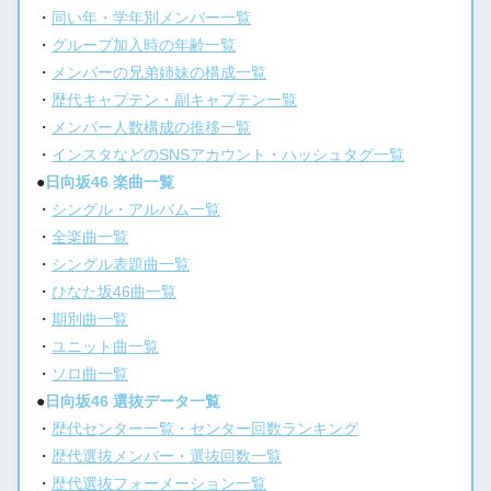
・
同い年・学年別メンバー一覧
・
グループ加入時の年齢一覧
・
メンバーの兄弟姉妹の構成一覧
・
歴代キャプテン・副キャプテン一覧
・
メンバー人数構成の推移一覧
・
インスタなどのSNSアカウント・ハッシュタグ一覧
●
日向坂46 楽曲一覧
・
シングル・アルバム一覧
・
全楽曲一覧
・
シングル表題曲一覧
・
ひなた坂46曲一覧
・
期別曲一覧
・
ユニット曲一覧
・
ソロ曲一覧
●
日向坂46 選抜データ一覧
・
歴代センター一覧・センター回数ランキング
・
歴代選抜メンバー・選抜回数一覧
・
歴代選抜フォーメーション一覧