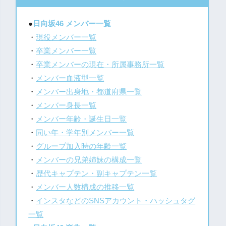
●
日向坂46 メンバー一覧
・
現役メンバー一覧
・
卒業メンバー一覧
・
卒業メンバーの現在・所属事務所一覧
・
メンバー血液型一覧
・
メンバー出身地・都道府県一覧
・
メンバー身長一覧
・
メンバー年齢・誕生日一覧
・
同い年・学年別メンバー一覧
・
グループ加入時の年齢一覧
・
メンバーの兄弟姉妹の構成一覧
・
歴代キャプテン・副キャプテン一覧
・
メンバー人数構成の推移一覧
・
インスタなどのSNSアカウント・ハッシュタグ
一覧