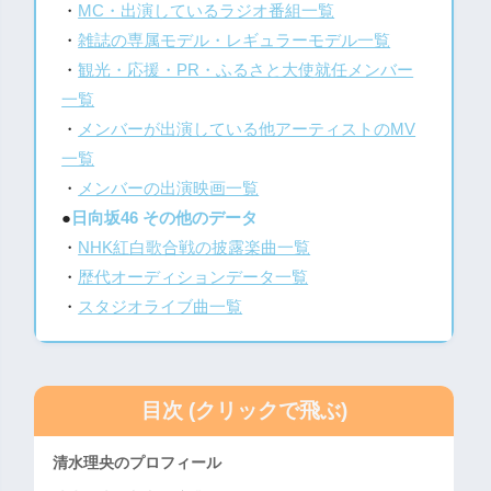
・
MC・出演しているラジオ番組一覧
・
雑誌の専属モデル・レギュラーモデル一覧
・
観光・応援・PR・ふるさと大使就任メンバー
一覧
・
メンバーが出演している他アーティストのMV
一覧
・
メンバーの出演映画一覧
●
日向坂46 その他のデータ
・
NHK紅白歌合戦の披露楽曲一覧
・
歴代オーディションデータ一覧
・
スタジオライブ曲一覧
目次 (クリックで飛ぶ)
清水理央のプロフィール