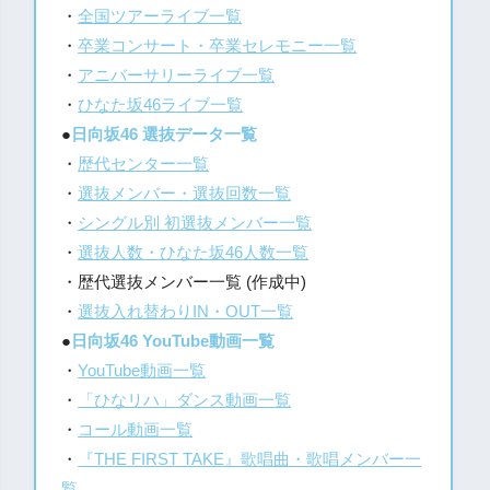
・
全国ツアーライブ一覧
・
卒業コンサート・卒業セレモニー一覧
・
アニバーサリーライブ一覧
・
ひなた坂46ライブ一覧
●
日向坂46 選抜データ一覧
・
歴代センター一覧
・
選抜メンバー・選抜回数一覧
・
シングル別 初選抜メンバー一覧
・
選抜人数・ひなた坂46人数一覧
・歴代選抜メンバー一覧 (作成中)
・
選抜入れ替わりIN・OUT一覧
●
日向坂46 YouTube動画一覧
・
YouTube動画一覧
・
「ひなリハ」ダンス動画一覧
・
コール動画一覧
・
『THE FIRST TAKE』歌唱曲・歌唱メンバー一
覧