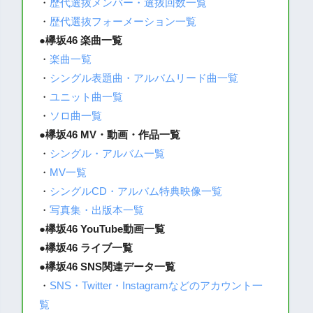
・
歴代選抜メンバー・選抜回数一覧
・
歴代選抜フォーメーション一覧
●
欅坂46 楽曲一覧
・
楽曲一覧
・
シングル表題曲・アルバムリード曲一覧
・
ユニット曲一覧
・
ソロ曲一覧
●欅坂46 MV・動画・作品一覧
・
シングル・アルバム一覧
・
MV一覧
・
シングルCD・アルバム特典映像一覧
・
写真集・出版本一覧
●
欅坂46 YouTube動画一覧
●
欅坂46 ライブ一覧
●欅坂46 SNS関連データ一覧
・
SNS・Twitter・Instagramなどのアカウント一
覧