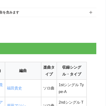
告を含みます
楽曲タ
収録シング
曲
編曲
イプ
ル・タイプ
貴
1stシングル Ty
福田貴史
ソロ曲
pe-A
ア
2ndシングル T
原田アツシ
ソロ曲