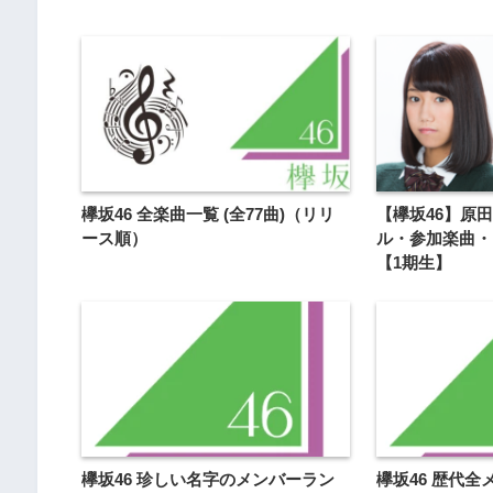
欅坂46 全楽曲一覧 (全77曲)（リリ
【欅坂46】原
ース順）
ル・参加楽曲・
【1期生】
欅坂46 珍しい名字のメンバーラン
欅坂46 歴代全