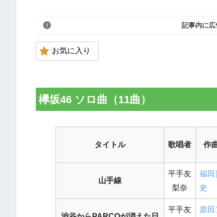
記事内に広
お気に入り
欅坂46 ソロ曲（11曲）
タイトル
歌唱者
作
平手友
福田
山手線
梨奈
史
平手友
原田
渋谷からPARCOが消えた日