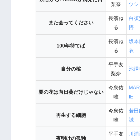
梨奈
ツシ
長濱ね
白須
また会ってください
る
悟
長濱ね
坂本
100年待てば
る
衣
平手友
自分の棺
池澤
梨奈
今泉佑
MAR
夏の花は向日葵だけじゃない
唯
IE
今泉佑
若田
再生する細胞
唯
誠
平手友
川浦
夜明けの孤独