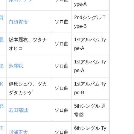
ype-A
賀
2ndシングル T
白須賀悟
ソロ曲
ype-B
麗
坂本麗衣、ツタナ
1stアルバム Ty
ソロ曲
オヒコ
pe-A
1stアルバム Ty
聡
池澤聡
ソロ曲
pe-A
K
伊原シュウ、ツカ
1stアルバム Ty
ソロ曲
ダタカシゲ
pe-B
部
5thシングル 通
若田部誠
ソロ曲
常盤
正
6thシングル Ty
川浦正大
ソロ曲