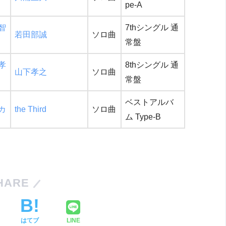
pe-A
智
7thシングル 通
若田部誠
ソロ曲
常盤
孝
8thシングル 通
山下孝之
ソロ曲
常盤
ベストアルバ
カ
the Third
ソロ曲
ム Type-B
HARE
はてブ
LINE