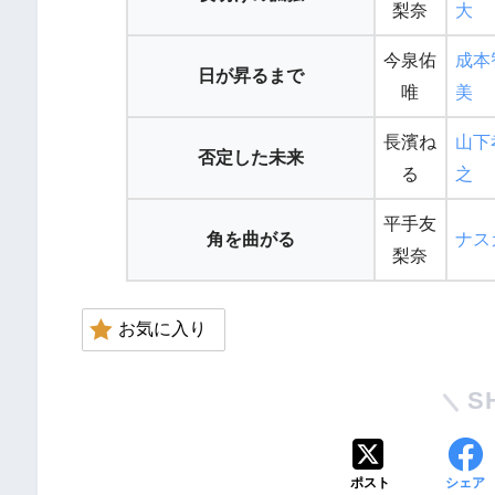
梨奈
大
今泉佑
成本
日が昇るまで
唯
美
長濱ね
山下
否定した未来
る
之
平手友
角を曲がる
ナス
梨奈
お気に入り
S
ポスト
シェア